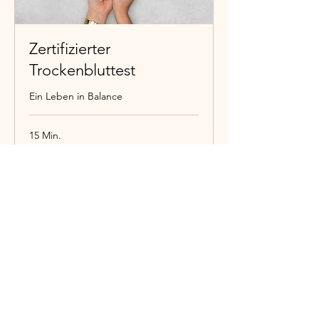
Zertifizierter
Trockenbluttest
Ein Leben in Balance
15 Min.
ab
ab 39 €
39
€
Buchung anfragen