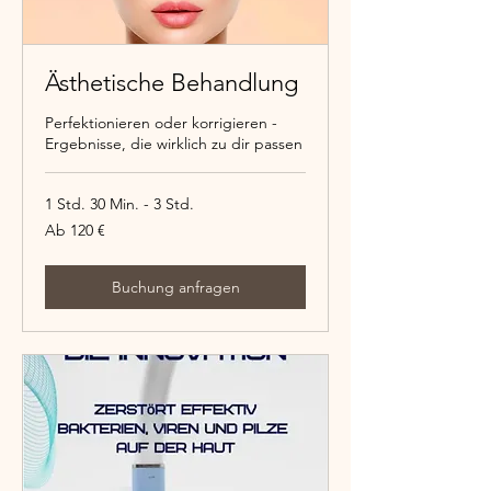
Ästhetische Behandlung
Perfektionieren oder korrigieren -
Ergebnisse, die wirklich zu dir passen
1 Std. 30 Min. - 3 Std.
Ab
Ab 120 €
120
Euro
Buchung anfragen