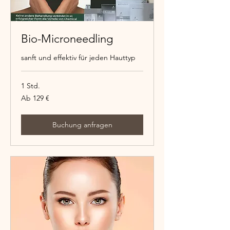
Bio-Microneedling
sanft und effektiv für jeden Hauttyp
1 Std.
Ab
Ab 129 €
129
Euro
Buchung anfragen